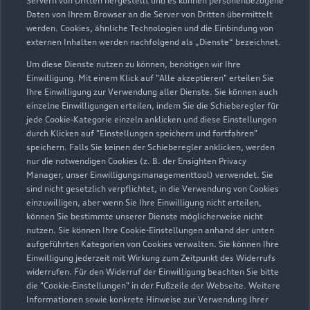
Servern von Dritten hergestellt und es können personenbezogene
Daten von Ihrem Browser an die Server von Dritten übermittelt
werden. Cookies, ähnliche Technologien und die Einbindung von
externen Inhalten werden nachfolgend als „Dienste“ bezeichnet.
Um diese Dienste nutzen zu können, benötigen wir Ihre
Einwilligung. Mit einem Klick auf "Alle akzeptieren" erteilen Sie
Ihre Einwilligung zur Verwendung aller Dienste. Sie können auch
einzelne Einwilligungen erteilen, indem Sie die Schieberegler für
jede Cookie-Kategorie einzeln anklicken und diese Einstellungen
durch Klicken auf "Einstellungen speichern und fortfahren"
speichern. Falls Sie keinen der Schieberegler anklicken, werden
nur die notwendigen Cookies (z. B. der Ensighten Privacy
Zur Reparatur
Manager, unser Einwilligungsmanagementtool) verwendet. Sie
sind nicht gesetzlich verpflichtet, in die Verwendung von Cookies
einzuwilligen, aber wenn Sie Ihre Einwilligung nicht erteilen,
können Sie bestimmte unserer Dienste möglicherweise nicht
nutzen. Sie können Ihre Cookie-Einstellungen anhand der unten
aufgeführten Kategorien von Cookies verwalten. Sie können Ihre
Einwilligung jederzeit mit Wirkung zum Zeitpunkt des Widerrufs
widerrufen. Für den Widerruf der Einwilligung beachten Sie bitte
die "Cookie-Einstellungen" in der Fußzeile der Webseite. Weitere
Informationen sowie konkrete Hinweise zur Verwendung Ihrer