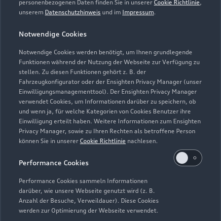
personenbezogenen Daten finden Sie in unserer
Cookie Richtlinie
,
unserem
Datenschutzhinweis
und im
Impressum
.
Notwendige Cookies
Notwendige Cookies werden benötigt, um Ihnen grundlegende
Zur Inspektion
Funktionen während der Nutzung der Webseite zur Verfügung zu
stellen. Zu diesen Funktionen gehört z. B. der
Fahrzeugkonfigurator oder der Ensighten Privacy Manager (unser
Einwilligungsmanagementtool). Der Ensighten Privacy Manager
Zurück nach oben
verwendet Cookies, um Informationen darüber zu speichern, ob
und wenn ja, für welche Kategorien von Cookies Benutzer ihre
Einwilligung erteilt haben. Weitere Informationen zum Ensighten
Modelle
Privacy Manager, sowie zu Ihren Rechten als betroffene Person
können Sie in unserer
Cookie Richtlinie
nachlesen.
Kaufen & leasen
Alle Modelle
Performance Cookies
Modelle vergleichen
Service & Zubehör
Performance Cookies sammeln Informationen
Neuwagensuche
darüber, wie unsere Webseite genutzt wird (z. B.
Elektromodelle
Anzahl der Besuche, Verweildauer). Diese Cookies
Gebrauchtwagensuche
Support
werden zur Optimierung der Webseite verwendet.
Saisonale Angebote
Plug-in-Hybride