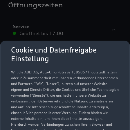
Öffnungszeiten
Service
Geöffnet bis
17:00
Cookie und Datenfreigabe
Montag - Freitag
07:30 - 17:00
Einstellung
Samstag -
Geschlossen
Sonntag
Wir, die AUDI AG, Auto-Union-Straße 1, 85057 Ingolstadt, allein
oder in Zusammenarbeit mit unseren verbundenen Unternehmen
und Partnern ("Wir", "Unser"), nutzen auf unserer Website
eigene und Dienste Dritter, die Cookies und ähnliche Technologien
Bitte beachten Sie, dass außerhalb der gesetzlichen
verwenden ("Dienste"), die uns helfen, unsere Website zu
Öffnungszeiten keine Beratung, kein Verkauf und keine
verbessern, den Datenverkehr und die Nutzung zu analysieren
Probefahrt erfolgen kann.
und auf Ihre Interessen zugeschnittene Inhalte anzuzeigen,
einschließlich personalisierter Werbung. Zudem binden wir
externe Inhalte ein, um Ihnen diese Inhalte anzuzeigen.
Hierdurch werden Verbindungen zwischen Ihrem Browser und